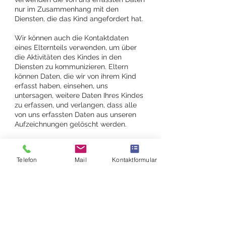
nur im Zusammenhang mit den
Diensten, die das Kind angefordert hat.
Wir können auch die Kontaktdaten
eines Elternteils verwenden, um über
die Aktivitäten des Kindes in den
Diensten zu kommunizieren. Eltern
können Daten, die wir von ihrem Kind
erfasst haben, einsehen, uns
untersagen, weitere Daten Ihres Kindes
zu erfassen, und verlangen, dass alle
von uns erfassten Daten aus unseren
Aufzeichnungen gelöscht werden.
Bitte nehmen Sie Kontakt zu uns auf,
um die Daten Ihres Kindes einzusehen,
Telefon
Mail
Kontaktformular
zu aktualisieren oder zu löschen. Zum
Schutz Ihres Kindes bitten wir Sie ggf.
um einen Nachweis Ihrer Identität. Wir
können Ihnen den Zugriff auf die Daten
verweigern, wenn wir der Ansicht sich,
dass Ihre Identität fraglich ist. Bitte
beachten Sie, dass bestimmte Daten