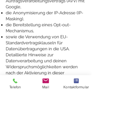
Auftragsverarbeitungsvertrags (AVV) mit
Google,
die Anonymisierung der IP-Adresse (IP-
Masking),
die Bereitstellung eines Opt-out-
Mechanismus,
sowie die Verwendung von EU-
Standardvertragsklauseln für
Datenübertragungen in die USA.
Detaillierte Hinweise zur
Datenverarbeitung und deinen
Widerspruchsmöglichkeiten werden
nach der Aktivierung in dieser
Datenschutzerklärung ergänzt.
5. Rechte der betroffenen Person
Telefon
Mail
Kontaktformular
Du hast das Recht:
gemäß Art. 15 DSGVO Auskunft über
deine von uns verarbeiteten
personenbezogenen Daten zu
verlangen,
gemäß Art. 16 DSGVO unverzüglich die
Berichtigung unrichtiger oder