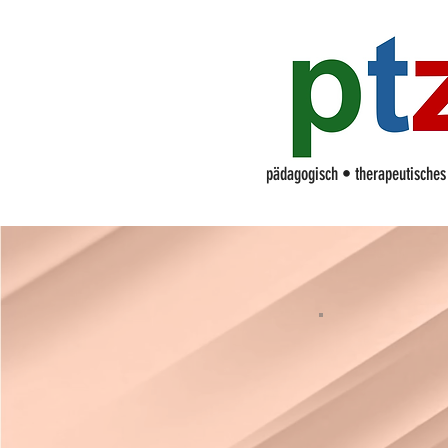
p
ädagogisch • therapeutische