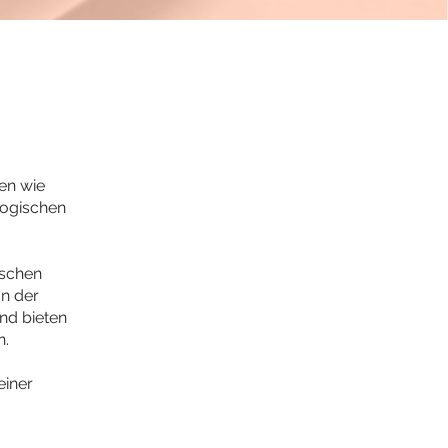
nen wie
gogischen
ischen
In der
nd bieten
n.
einer