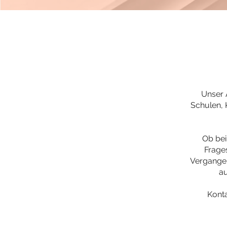
Unser A
Schulen, 
Ob bei
Frages
Vergangen
au
Konta